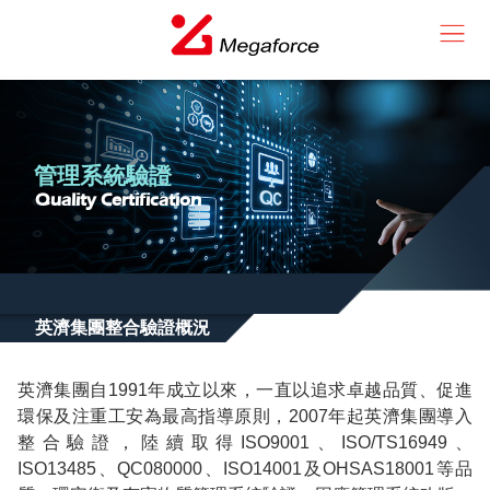
管理系統驗證
Quality Certification
英濟集團整合驗證概況
英濟集團自1991年成立以來，一直以追求卓越品質、促進
環保及注重工安為最高指導原則，2007年起英濟集團導入
整合驗證，陸續取得ISO9001、ISO/TS16949、
ISO13485、QC080000、ISO14001及OHSAS18001等品