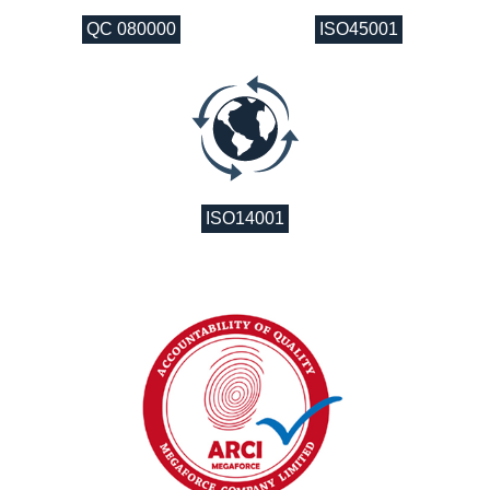
QC 080000
ISO45001
ISO14001