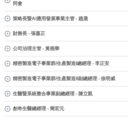
同會
徐文麟先生於龍華工專機械科畢業，曾任台灣工
姜同會
業(股)公司副廠長、科電股份有限公司董事長。
策略長暨AI應用發展事業主管 -
趙晟
總經理暨集團營運資源主管、ESG永續小組負責人
藉多年精密製造與管理經驗，於1991年創立英濟
趙晟
股份有限公司，並逐步發展為跨地區、跨領域、
負責集團之環境永續、品質系統、集團供應鏈管理、資
財務長 -
張嘉正
全方位的製造服務供應者。負責設定集團經營策
策略長暨AI應用發展事業主管
訊及ERP系統整合、勞動條件與人權等人力資源相關管
張嘉正
略方針及目標，並擬定營運計劃及年度預算，並
理制度、社會參與、各項法律及智慧財產權事務，以及
規劃新事業發展及佈署，執行新事業產品銷售及生產以
公司治理主管 -
黃燕華
督導所屬單位經營目標、經營計劃之執行。
行政、總務、庶務等工作規劃。
財務長
達成營運目標並依集團的策略規劃執行單位的短中長期
黃燕華
發展策略；並兼AI事業方向與策略，結合AI市場訊息，開
負責財務及管理報表提供、集團會計及稅務規劃；股務
精密製造電子事業群/生產製造I總經理 -
李正安
創市場通路並提供國內外整合性服務。
公司治理主管
作業、銀行往來、融資規劃及執行。
李正安
處理保障股東權益並強化董事會職能等相關事務，並落
精密製造電子事業群/生產製造II副總經理 - 徐明威
精密製造電子事業群/生產製造I總經理
實公司治理相關措施。
徐明威
負責中國大陸上海、蘇州及馬來西亞怡保地區，根據集
生醫暨系統整合事業副總經理 -
陳立凱
精密製造電子事業群/生產製造II副總經理
團策略規劃，執行銷售及生產營運目標。
陳立凱
負責中國大陸東莞地區、台灣嘉義地區、泰國羅勇地
創奇生醫總經理 -
簡宏元
生醫暨系統整合事業副總經理
區，根據集團策略規劃，執行銷售及生產營運目標。
簡宏元
規劃生醫事業方向與策略，結合市場訊息，開創市場通
創奇生醫總經理
路並提供國內外高端醫材整合性服務，整合北美地區，