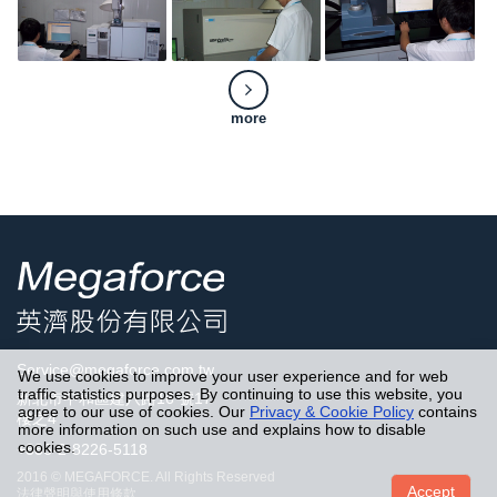
more
Service@megaforce.com.tw
We use cookies to improve your user experience and for web
traffic statistics purposes. By continuing to use this website, you
新北市中和區建八路16 號17
agree to our use of cookies. Our
Privacy & Cookie Policy
contains
樓之4
more information on such use and explains how to disable
cookies.
+886-2-8226-5118
2016 © MEGAFORCE. All Rights Reserved
Accept
法律聲明與使用條款