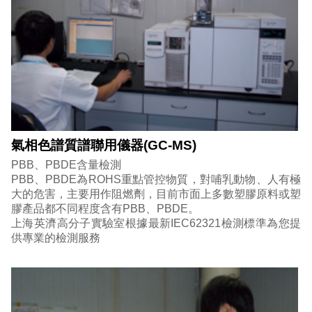
氣相色譜質譜聯用儀器(GC-MS)
PBB、PBDE含量檢測
PBB、PBDE為ROHS重點管控物質，對哺乳動物、人有極
大的危害，主要用作阻燃劑，目前市面上多數塑膠原料或塑
膠產品都不同程度含有PBB、PBDE。
上海英濟高分子實驗室根據最新IEC62321檢測標準為您提
供專業的檢測服務