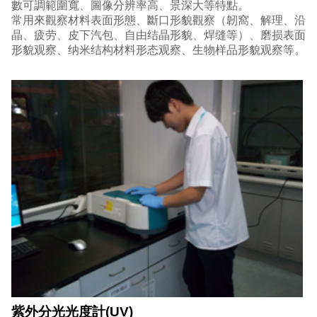
數可調範圍寬、圖像分辨率高、景深大等特點。
常用來觀察材料表面形態、斷口形貌觀察（韌窩、解理、沿
晶、疲劳、皮下汽包、自由结晶形貌、焊缝等）、磨损表面
形貌观察、纳米结构材料形态观察、生物样品形貌观察等。
紫外分光光度計(UV)